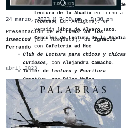
colaboración con los
Círculos de
Lectura de la Abadía
en torno a
24 marzo, 2023 @ 7:00 pm
-
9:30 pm
Tebanas
( Ed. Antígona), en
versión libre de
Álvaro Tato
.
Presentación de
El rumor de los
Círculos de Lectura de la Abadía
insectos
(Ed. Tusquets), de
Ignacio
con
Cafetería ad Hoc
Ferrando
Club de Lectura para chicos y chicas
curiosos
, con
Alejandra Camacho
.
abril 2023
Taller de
Lectura y Escritura
Creativa
, por Pilar Mañas.
Club de Lectura Novelas breves e
intensas
, con Inés Mendoza.
Taller de lectura sobre
cuento
europeo del siglo XX
con Alberto
Cubero
.