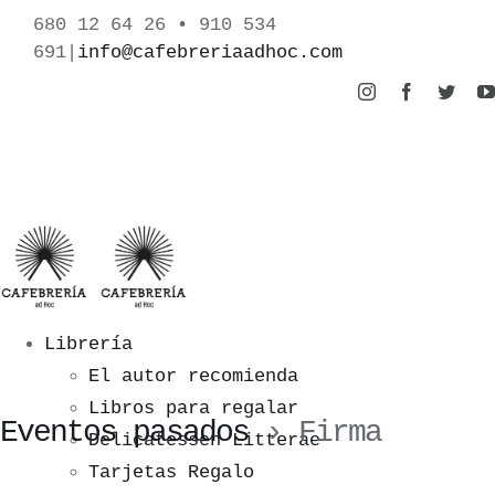
Saltar
680 12 64 26‬ • 910 534
al
691
|
info@cafebreriaadhoc.com
contenido
Instagram
Facebook
Twitt
Librería
El autor recomienda
Libros para regalar
Eventos pasados
› Firma
Delicatessen Litterae
Tarjetas Regalo