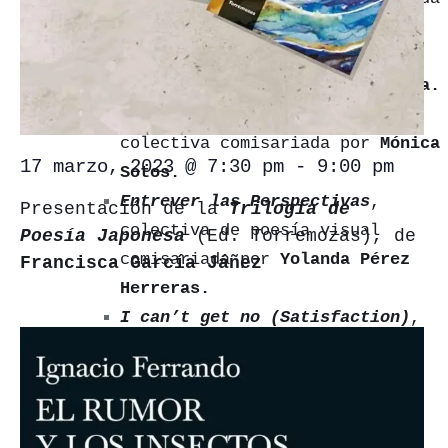
por
Julieta de Haro.
Caminante son tus huellas
,
comisariada por
Miguel Cereceda.
Saberes Heredados
, exposición
colectiva comisariada por
Mónica
17 marzo, 2023 @ 7:30 pm
-
9:00 pm
Sotos.
Entrever las Perspectivas
,
Presentación de la
Trilogía de
colectiva de poesía visual
Poesía Japonesa
(Ed. Torremozas), de
comisariada por
Yolanda Pérez
Francisca García Jáñez
Herreras.
I can’t get no (Satisfaction)
,
colectiva de arte erótico
comisariada por
Alvar Haro.
Cafetería
Contacto