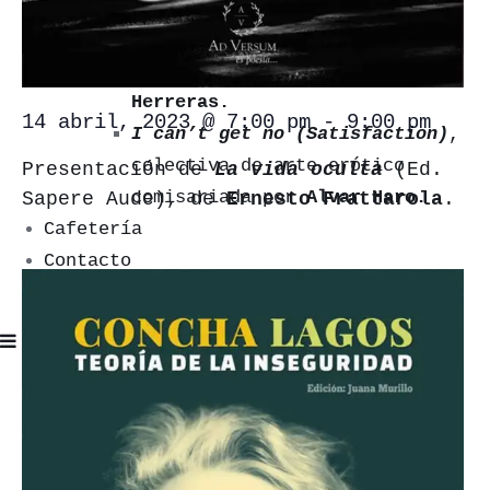
Entrever las Perspectivas
,
colectiva de poesía visual
comisariada por
Yolanda Pérez
Herreras.
14 abril, 2023 @ 7:00 pm
-
9:00 pm
I can’t get no (Satisfaction)
,
colectiva de arte erótico
Presentación de
La vida oculta
(Ed.
comisariada por
Alvar Haro.
Sapere Aude), de
Ernesto Frattarola
.
Cafetería
Contacto
#
Librería
Eventos
Cursos y talleres
Exposiciones