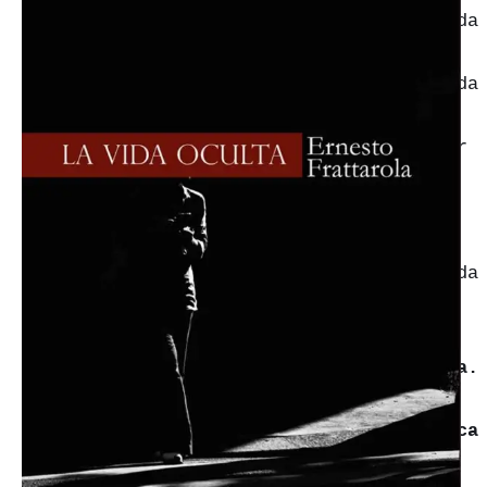
exposición colectiva comisariada
por
Juan Manuel Bonet
Rosicler,
exposición comisariada
por
Luís Francisco Pérez
Cartas a Kafka
, comisariada por
Jesús Gironés
Los hallazgos del flâneur
,
comisariada por
Carlos Jiménez
Pintar entre líneas
, comisariada
por
Julieta de Haro.
Caminante son tus huellas
,
comisariada por
Miguel Cereceda.
Saberes Heredados
, exposición
colectiva comisariada por
Mónica
Sotos.