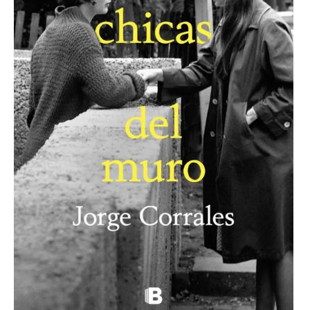
Creativa
, por Pilar Mañas.
Club de Lectura Novelas breves e
intensas
, con Inés Mendoza.
Taller de lectura sobre
cuento
europeo del siglo XX
con Alberto
Cubero
.
Encuentros Lectores
, con Lorena
Briedis.
Exposiciones
Exposición actual
Exposiciones anteriores
Tres mujeres
, exposición
comisariada por
José Tono
Martínez.
Territorios de la mirada