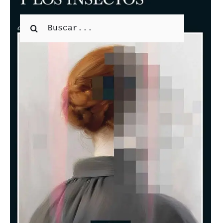
#
Buscar:
Librería
El autor recomienda
Libros para regalar
Delicatessen Litterae
Tarjetas Regalo
Cafebrería el menú
Eventos
Próximos Eventos
Fotogalería
Cursos y talleres
Talleres Abiertos
Taller abierto de lectura en