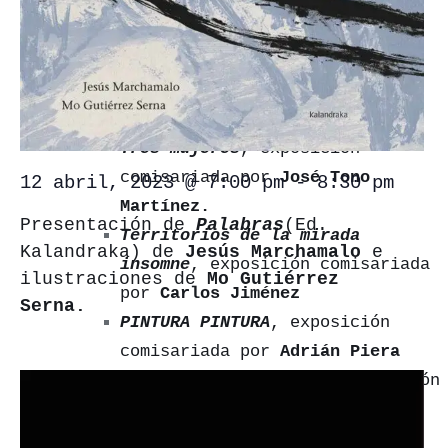
Encuentros Lectores
, con Lorena
Briedis.
Exposiciones
Exposición actual
Exposiciones anteriores
Tres mujeres
, exposición
comisariada por
José Tono
12 abril, 2023 @ 7:00 pm
-
8:30 pm
Martínez.
Presentación de
Palabras
(Ed.
Territorios de la mirada
Kalandraka) de
Jesús Marchamalo
e
insomne
, exposición comisariada
ilustraciones de
Mo Gutiérrez
por
Carlos Jiménez
Serna.
PINTURA PINTURA
, exposición
comisariada por
Adrián Piera
#locosporlageometría
, exposición
comisariada por
Jesús Cámara.
Las moradas de arcilla
,