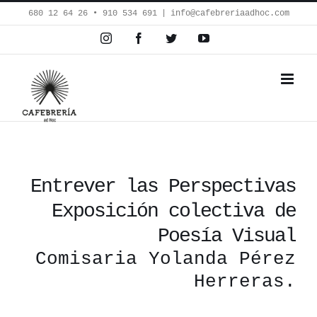
Saltar
680 12 64 26‬ • 910 534 691
|
info@cafebreriaadhoc.com
al
Instagram
Facebook
Twitter
YouTube
contenido
Entrever las Perspectivas
Exposición colectiva de
Poesía Visual
Comisaria Yolanda Pérez
Herreras.