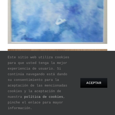
Este sitio web utiliza cookies
para que usted tenga la mejor
experiencia de usuario. Si
continúa navegando está dando
su consentimiento para la
ACEPTAR
aceptación de las mencionadas
cookies y la aceptación de
nuestra
política de cookies
,
pinche el enlace para mayor
información.