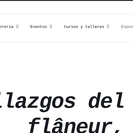
brería
Eventos
Cursos y talleres
Expos
llazgos del
flâneur,