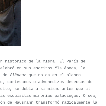
en histórico de la misma. El París de
celebró en sus escritos “la época, la
no de
flâneur
que no da en el blanco.
do, cortesanos o advenedizos deseosos de
bdito, se debía a sí mismo antes que al
las exquisitas minorías palaciegas. O sea,
rón de Hausmann transformó radicalmente la