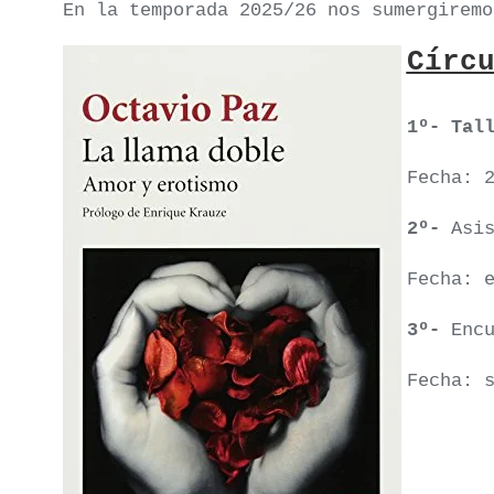
En la temporada 2025/26 nos sumergiremo
Círc
1º-
Tal
Fecha: 
2º-
Asi
Fecha: 
3º-
Enc
Fecha: 