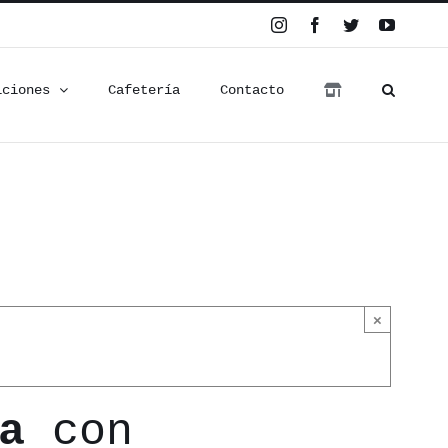
Instagram
Facebook
Twitter
YouTub
iciones
Cafetería
Contacto
×
a
con