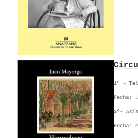
Círc
1º –
Ta
Fecha: 
2º-
Asi
Fecha: 