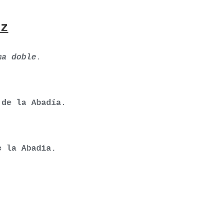
z
ma doble
.
 de la Abadía
.
e la Abadía.