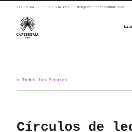
Saltar
680 12 64 26‬ • 910 534 691
|
info@cafebreriaadhoc.com
al
contenido
Lib
« Todos los Eventos
Círculos de le