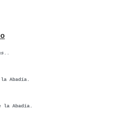
o
as
..
 la Abadía.
 la Abadía.