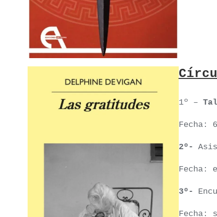
Círc
1º –
Ta
Fecha: 
2º-
Asi
Fecha: 
3º-
Enc
Fecha: 