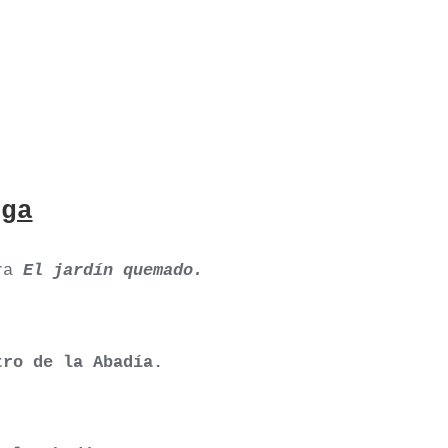
rga
ra
El jardín quemado
.
tro de la Abadía.