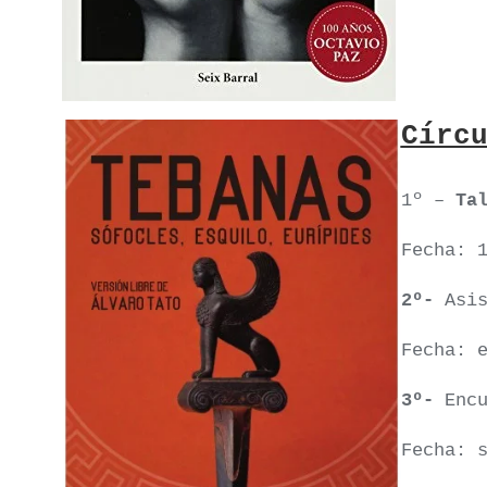
Círc
1º –
Ta
Fecha: 
2º-
Asi
Fecha: 
3º-
Enc
Fecha: 