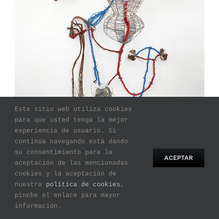
Este sitio web utiliza cookies
para que usted tenga la mejor
experiencia de usuario. Si
continúa navegando está dando
su consentimiento para la
ACEPTAR
aceptación de las mencionadas
cookies y la aceptación de
nuestra
política de cookies
,
pinche el enlace para mayor
información.