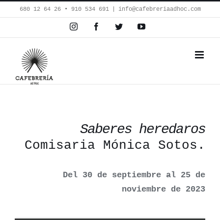
Saltar
680 12 64 26‬ • 910 534 691
|
info@cafebreriaadhoc.com
al
Instagram
Facebook
Twitter
YouTube
contenido
Saberes heredaros
Comisaria Mónica Sotos.
Del 30 de septiembre al 25 de
noviembre de 2023