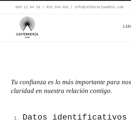
Saltar
680 12 64 26‬ • 910 534 691
|
info@cafebreriaadhoc.com
al
contenido
Lib
Tu confianza es lo más importante para noso
claridad en nuestra relación contigo.
Datos identificativos