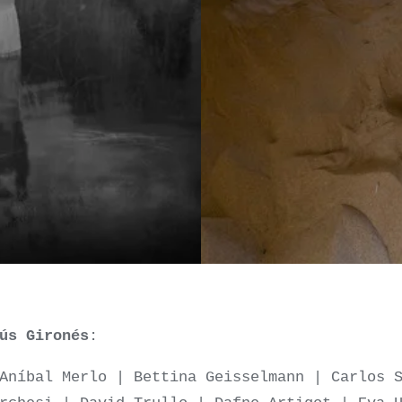
ús Gironés
:
Aníbal Merlo | Bettina Geisselmann | Carlos 