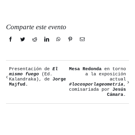
Comparte este evento
Facebook
Twitter
Reddit
LinkedIn
WhatsApp
Pinterest
Correo
electrónico
Presentación de
El
Mesa Redonda
en torno
Navegación
mismo fuego
(Ed.
a la exposición
Kalandraka), de
Jorge
actual
del
Majfud.
#locosporlageometría
,
comisariada por
Jesús
Evento
Cámara
.