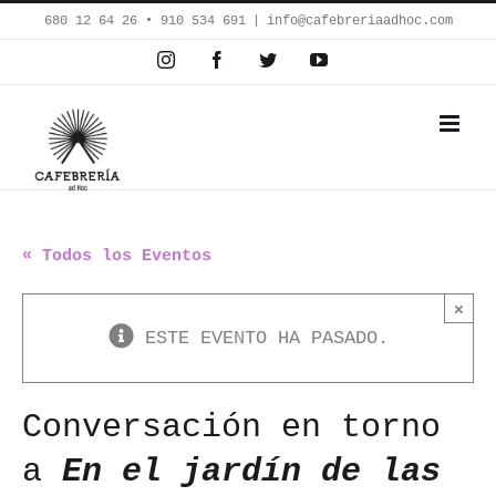
Saltar
680 12 64 26‬ • 910 534 691
|
info@cafebreriaadhoc.com
al
Instagram
Facebook
Twitter
YouTube
contenido
« Todos los Eventos
×
ESTE EVENTO HA PASADO.
Conversación en torno
a
En el jardín de las