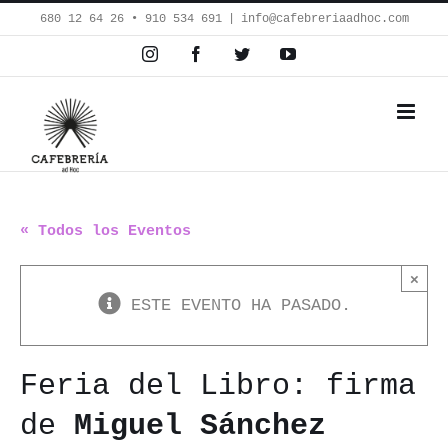
Saltar
680 12 64 26‬ • 910 534 691
|
info@cafebreriaadhoc.com
al
Instagram
Facebook
Twitter
YouTube
contenido
« Todos los Eventos
×
ESTE EVENTO HA PASADO.
Feria del Libro: firma
de
Miguel Sánchez