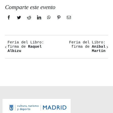
Comparte este evento
Facebook
Twitter
Reddit
LinkedIn
WhatsApp
Pinterest
Correo
electrónico
Feria del Libro:
Feria del Libro:
Navegación
firma de
Raquel
firma de
Aníbal
Albizu
Martín
del
Evento