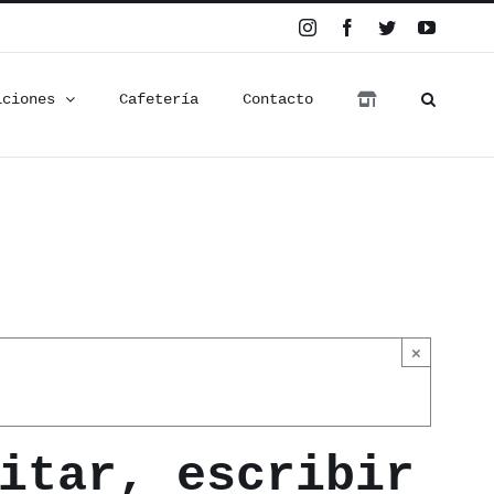
Instagram
Facebook
Twitter
YouTub
iciones
Cafetería
Contacto
×
itar, escribir