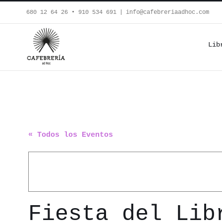
Saltar
680 12 64 26‬ • 910 534 691
|
info@cafebreriaadhoc.com
al
contenido
Lib
« Todos los Eventos
Fiesta del Li