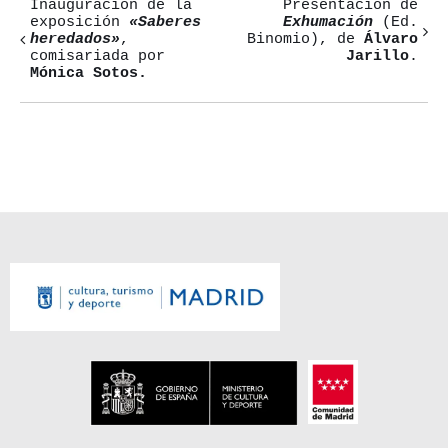
Inauguración de la
Presentación de
Navegación
exposición
«Saberes
Exhumación
(Ed.
heredados»
,
Binomio), de
Álvaro
del
comisariada por
Jarillo
.
Mónica Sotos.
Evento