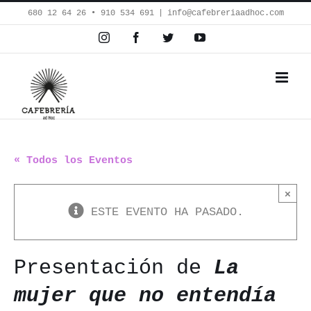
Saltar
680 12 64 26‬ • 910 534 691
|
info@cafebreriaadhoc.com
al
Instagram
Facebook
Twitter
YouTube
contenido
« Todos los Eventos
×
ESTE EVENTO HA PASADO.
Presentación de
La
mujer que no entendía