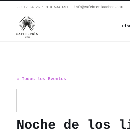
Saltar
680 12 64 26‬ • 910 534 691
|
info@cafebreriaadhoc.com
al
contenido
Lib
« Todos los Eventos
Noche de los 