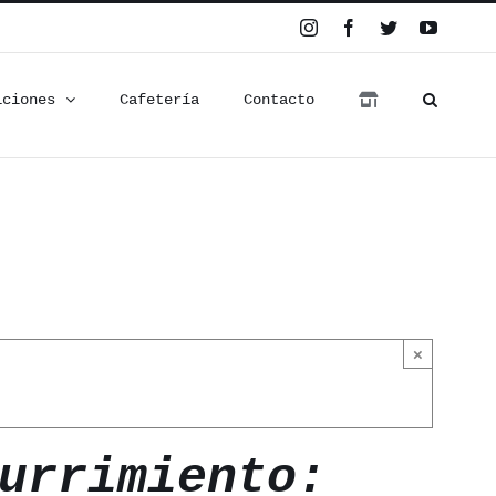
Instagram
Facebook
Twitter
YouTub
iciones
Cafetería
Contacto
×
urrimiento: