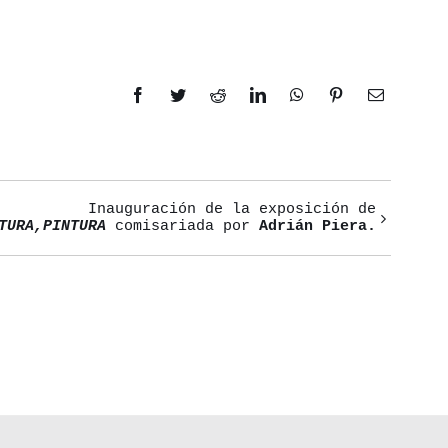
Facebook
Twitter
Reddit
LinkedIn
WhatsApp
Pinterest
Correo
electrónic
Inauguración de la exposición de
TURA,PINTURA
comisariada por
Adrián Piera.