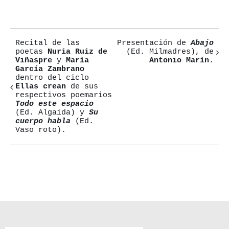
electrónico
Recital de las
Presentación de
Abajo
Navegación
poetas
Nuria Ruiz de
(Ed. Milmadres), de
Viñaspre
y
María
Antonio Marín
.
del
García Zambrano
dentro del ciclo
Evento
Ellas crean
de sus
respectivos poemarios
Todo este espacio
(Ed. Algaida) y
Su
cuerpo habla
(Ed.
Vaso roto).