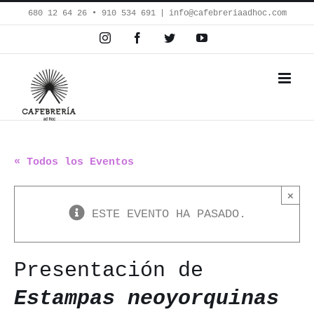
Saltar
680 12 64 26‬ • 910 534 691
|
info@cafebreriaadhoc.com
al
Instagram
Facebook
Twitter
YouTube
contenido
« Todos los Eventos
×
ESTE EVENTO HA PASADO.
Presentación de
Estampas neoyorquinas