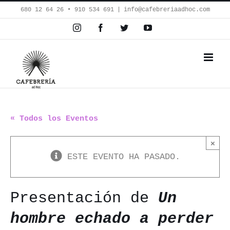
Saltar
680 12 64 26‬ • 910 534 691
|
info@cafebreriaadhoc.com
al
Instagram
Facebook
Twitter
YouTube
contenido
« Todos los Eventos
×
ESTE EVENTO HA PASADO.
Presentación de
Un
hombre echado a perder