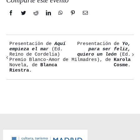
Comparte este evento
Facebook
Twitter
Reddit
LinkedIn
WhatsApp
Pinterest
Correo
electrónico
Presentación de
Aquí
Presentación de
Yo,
Navegación
empieza el mar
(Ed.
para ser feliz,
Reino de Cordelia)
quiero un león
(Ed.
del
Premio Blanco-Amor de
Milmadres), de
Karola
Novela, de
Blanca
Cosme
.
Evento
Riestra.