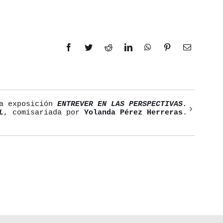
Facebook
Twitter
Reddit
LinkedIn
WhatsApp
Pinterest
Correo
electrónic
la exposición
ENTREVER EN LAS PERSPECTIVAS.
L
, comisariada por
Yolanda Pérez Herreras
.