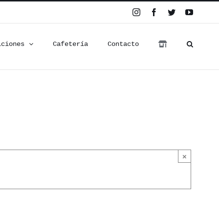
Instagram
Facebook
Twitter
YouTub
iciones
Cafetería
Contacto
×