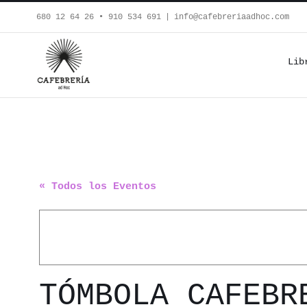
Saltar
680 12 64 26‬ • 910 534 691
|
info@cafebreriaadhoc.com
al
contenido
Lib
« Todos los Eventos
TÓMBOLA CAFEBR