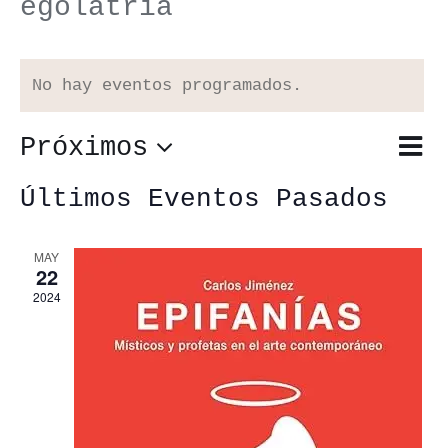
egolatría
No hay eventos programados.
Próximos
Nav
Lista
Nav
de
Selecciona
de
Últimos Eventos Pasados
vis
vis
la
de
MAY
22
fecha.
Eve
2024