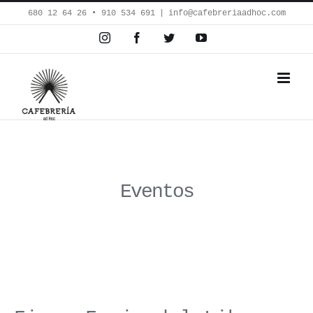
Saltar
680 12 64 26‬ • 910 534 691
|
info@cafebreriaadhoc.com
al
Instagram
Facebook
Twitter
YouTube
contenido
Eventos