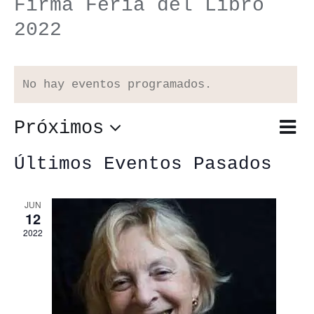
Firma Feria del Libro
2022
No hay eventos programados.
Próximos
Nav
Lista
Nav
de
Selecciona
de
Últimos Eventos Pasados
vis
vis
la
de
JUN
12
fecha.
Eve
2022