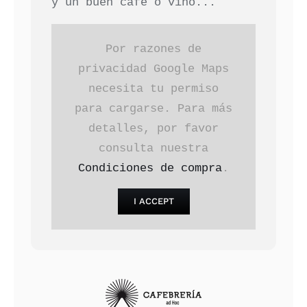
y un buen café o vino...
Por razones de
privacidad Google Maps
necesita tu permiso
para cargarse. Para más
detalles, por favor
consulta nuestra
Condiciones de compra
.
I ACCEPT