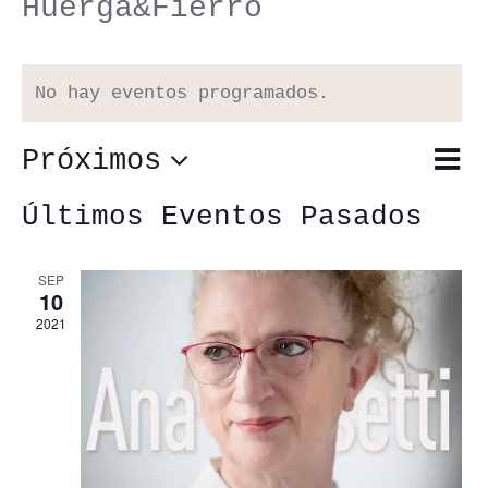
Huerga&Fierro
No hay eventos programados.
Próximos
Nav
Lista
Nav
de
Selecciona
de
Últimos Eventos Pasados
vis
vis
la
de
SEP
10
fecha.
Eve
2021