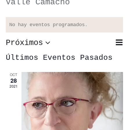
Valle Camacho
No hay eventos programados.
Próximos
Nav
Lista
Nav
de
Selecciona
de
Últimos Eventos Pasados
vis
vis
la
de
OCT
28
fecha.
Eve
2021