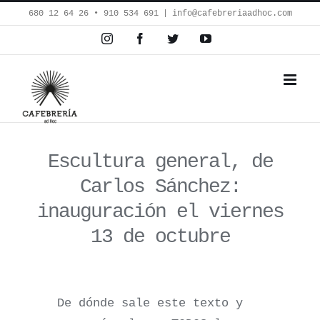
Saltar
680 12 64 26‬ • 910 534 691
|
info@cafebreriaadhoc.com
al
Instagram
Facebook
Twitter
YouTube
contenido
Escultura general, de
Carlos Sánchez:
inauguración el viernes
13 de octubre
De dónde sale este texto y