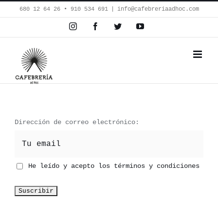
Saltar
680 12 64 26‬ • 910 534 691
|
info@cafebreriaadhoc.com
al
Instagram
Facebook
Twitter
YouTube
contenido
Dirección de correo electrónico:
He leído y acepto los términos y condiciones