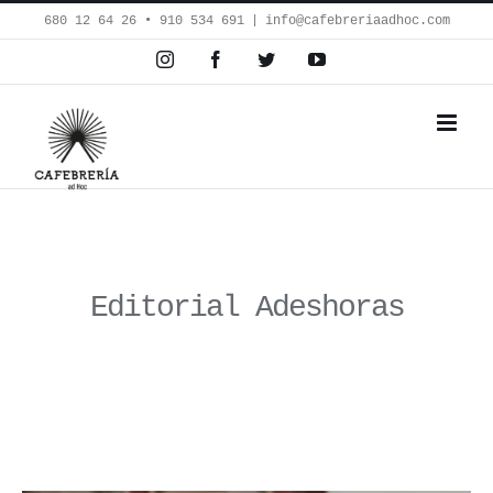
Saltar
680 12 64 26‬ • 910 534 691
|
info@cafebreriaadhoc.com
al
Instagram
Facebook
Twitter
YouTube
contenido
Editorial Adeshoras