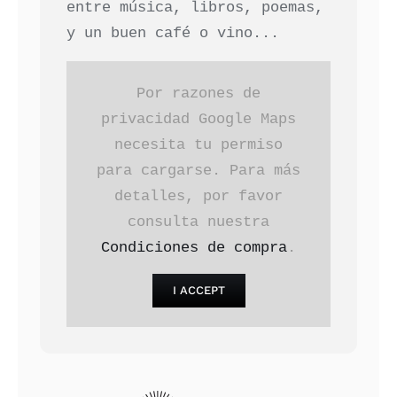
entre música, libros, poemas,
y un buen café o vino...
Por razones de
privacidad Google Maps
necesita tu permiso
para cargarse. Para más
detalles, por favor
consulta nuestra
Condiciones de compra
.
I ACCEPT