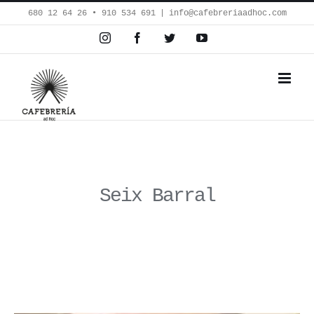
Saltar
680 12 64 26‬ • 910 534 691
|
info@cafebreriaadhoc.com
al
Instagram
Facebook
Twitter
YouTube
contenido
Seix Barral