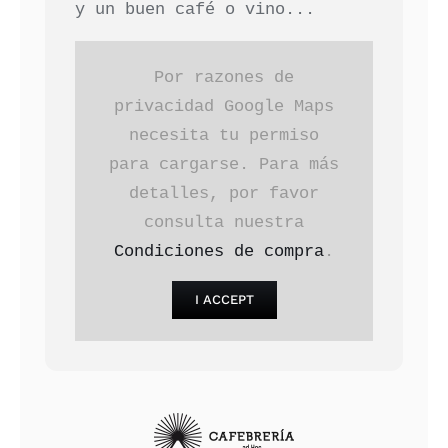
y un buen café o vino...
Por razones de
privacidad Google Maps
necesita tu permiso
para cargarse. Para más
detalles, por favor
consulta nuestra
Condiciones de compra
.
I ACCEPT