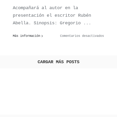
ición
Acompañará al autor en la
rafía
presentación el escritor Rubén
ariada
Abella. Sinopsis: Gregorio ...
s
ez.
en
Más información
Comentarios desactivados
ntacion
Present
de
me
Quizás
alguien
CARGAR MÁS POSTS
r
esté
angartana),
marcand
el
camino
.
(Ed.
Coleman
de
Alberto
Cañas
.