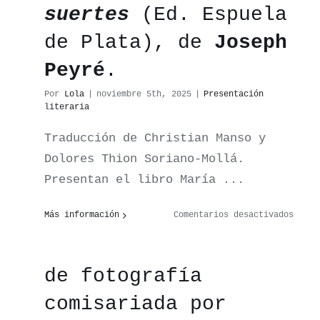
suertes
(Ed. Espuela
de Plata), de
Joseph
Peyré
.
Por
Lola
|
noviembre 5th, 2025
|
Presentación
literaria
Traducción de Christian Manso y
Dolores Thion Soriano-Mollá.
Mesa Redonda en
Presentan el libro María ...
torno a
Territorios
de la mirada
en
Más información
Comentarios desactivados
Prese
insomne
, exposición
de
El
de fotografía
puent
de
comisariada por
las
suert