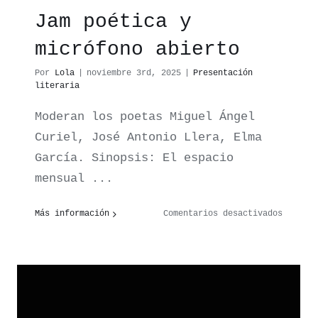
Jam poética y
micrófono abierto
Por
Lola
|
noviembre 3rd, 2025
|
Presentación
literaria
Moderan los poetas Miguel Ángel
Curiel, José Antonio Llera, Elma
García. Sinopsis: El espacio
mensual ...
en
Más información
Comentarios desactivados
ntación
Maestro
de
Lobos.
e
Jam
poética
y
es
micrófo