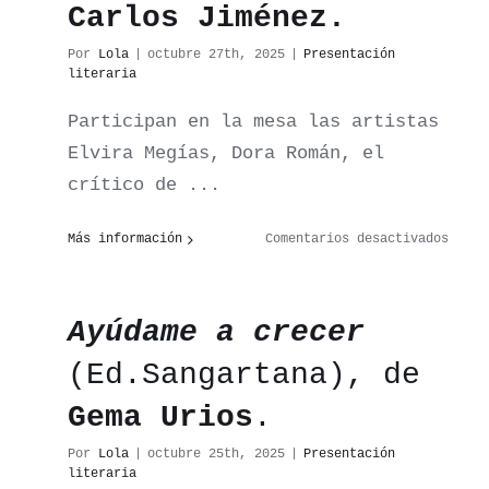
Carlos Jiménez.
(Ed.
Espue
Por
Lola
|
octubre 27th, 2025
|
Presentación
de
literaria
Plata
de
Participan en la mesa las artistas
Josep
Elvira Megías, Dora Román, el
Peyré
crítico de ...
en
Más información
Comentarios desactivados
Mesa
Presentacion de
Redon
en
Ayúdame a crecer
torno
a
(Ed.Sangartana), de
Terri
de
Gema Urios
.
la
mirad
Por
Lola
|
octubre 25th, 2025
|
Presentación
insom
literaria