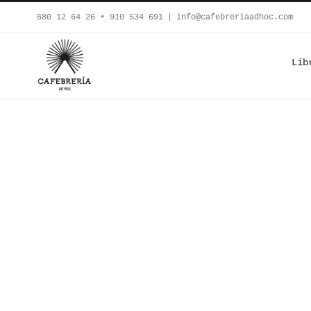
Saltar
680 12 64 26‬ • 910 534 691
|
info@cafebreriaadhoc.com
al
contenido
Lib
Presentación de
El
puente de las