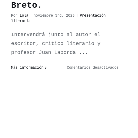
Breto
.
Por
Lola
|
noviembre 3rd, 2025
|
Presentación
literaria
Intervendrá junto al autor el
escritor, crítico literario y
profesor Juan Laborda ...
en
Más información
Comentarios desactivados
Presentac
de
Michel
Houellebe
La
corrosión
de
lo
humano
(Ed.