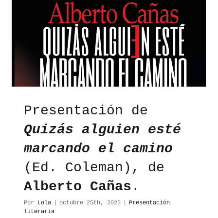
abierto
la
),
h
.
Presentación de
Quizás alguien esté
da
marcando el camino
(Ed. Coleman), de
torios
Alberto Cañas
.
a
Por
Lola
|
octubre 25th, 2025
|
Presentación
ne
,
literaria