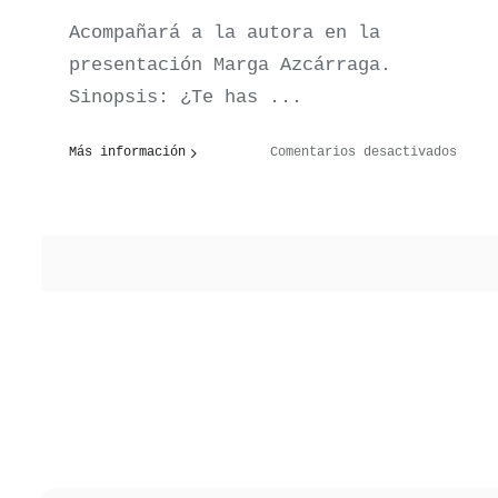
expos
de
Acompañará a la autora en la
fotog
presentación Marga Azcárraga.
comis
Sinopsis: ¿Te has ...
por
Carlo
Jimén
en
Más información
Comentarios desactivados
Prese
de
Ayúda
a
crece
(Ed.S
de
Gema
Urios