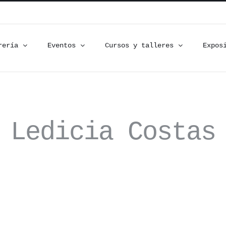
rería
Eventos
Cursos y talleres
Expos
Ledicia Costas