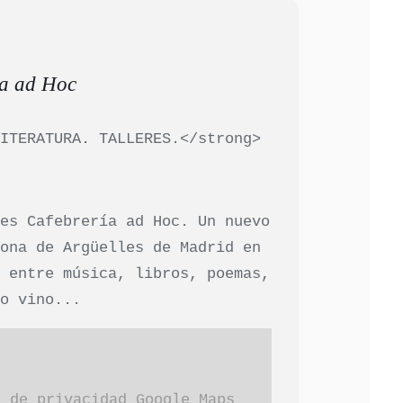
ía ad Hoc
LITERATURA. TALLERES.</strong>
 es Cafebrería ad Hoc. Un nuevo
zona de Argüelles de Madrid en
e entre música, libros, poemas,
 o vino...
s de privacidad Google Maps