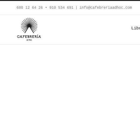
Saltar
680 12 64 26‬ • 910 534 691
|
info@cafebreriaadhoc.com
al
contenido
Lib