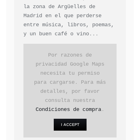
la zona de Argüelles de
Madrid en el que perderse
entre música, libros, poemas,
y un buen café o vino...
Por razones de
privacidad Google Maps
necesita tu permiso
para cargarse. Para más
detalles, por favor
consulta nuestra
Condiciones de compra
.
I ACCEPT