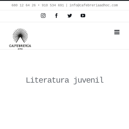
Saltar
680 12 64 26‬ • 910 534 691
|
info@cafebreriaadhoc.com
al
Instagram
Facebook
Twitter
YouTube
contenido
Literatura juvenil
Presentación del
libro de
Corrillo de