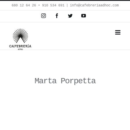
Saltar
680 12 64 26‬ • 910 534 691
|
info@cafebreriaadhoc.com
al
Instagram
Facebook
Twitter
YouTube
contenido
Marta Porpetta
Presentación de