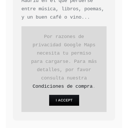
Madrid en el que perderse
entre música, libros, poemas,
y un buen café o vino...
Por razones de
privacidad Google Maps
necesita tu permiso
para cargarse. Para más
detalles, por favor
consulta nuestra
Condiciones de compra
.
I ACCEPT