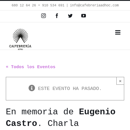
Saltar
680 12 64 26‬ • 910 534 691
|
info@cafebreriaadhoc.com
al
Instagram
Facebook
Twitter
YouTube
contenido
« Todos los Eventos
×
ESTE EVENTO HA PASADO.
En memoria de
Eugenio
Castro
. Charla