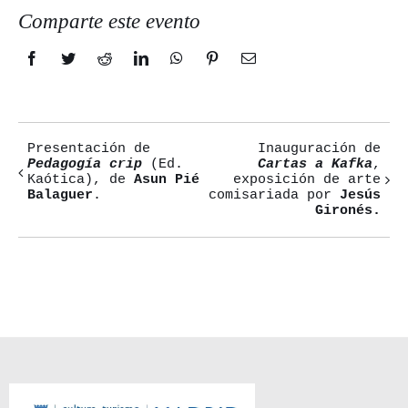
Comparte este evento
Facebook
Twitter
Reddit
LinkedIn
WhatsApp
Pinterest
Correo
electrónico
Presentación de
Inauguración de
Navegación
Pedagogía crip
(Ed.
Cartas a Kafka
,
Kaótica), de
Asun Pié
exposición de arte
del
Balaguer
.
comisariada por
Jesús
Gironés.
Evento