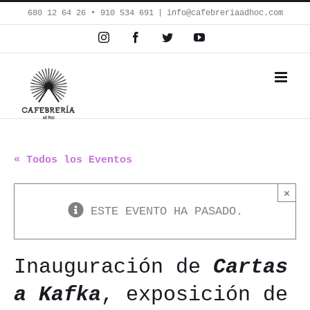
Saltar
680 12 64 26‬ • 910 534 691
|
info@cafebreriaadhoc.com
al
Instagram
Facebook
Twitter
YouTube
contenido
« Todos los Eventos
×
ESTE EVENTO HA PASADO.
Inauguración de
Cartas
a Kafka
, exposición de