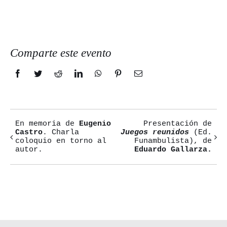
Comparte este evento
Facebook
Twitter
Reddit
LinkedIn
WhatsApp
Pinterest
Correo
electrónico
En memoria de
Eugenio
Presentación de
Navegación
Castro
. Charla
Juegos reunidos
(Ed.
coloquio en torno al
Funambulista), de
del
autor.
Eduardo Gallarza.
Evento