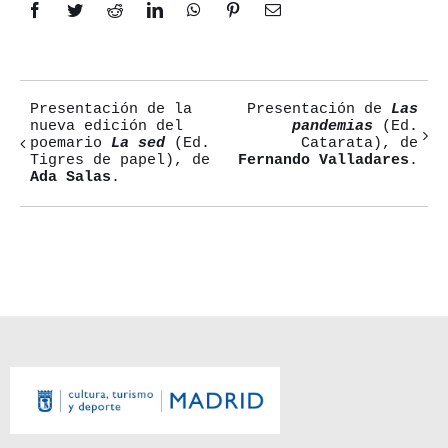
Facebook
Twitter
Reddit
LinkedIn
WhatsApp
Pinterest
Correo
electrónico
Presentación de la
Presentación de
Las
Navegación
nueva edición del
pandemias
(Ed.
poemario
La sed
(Ed.
Catarata), de
del
Tigres de papel), de
Fernando Valladares
.
Ada Salas
.
Evento