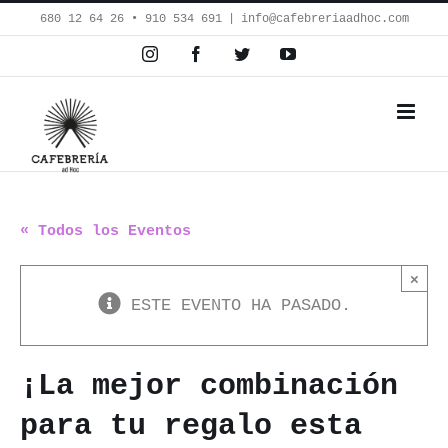
Saltar
680 12 64 26‬ • 910 534 691
|
info@cafebreriaadhoc.com
al
Instagram
Facebook
Twitter
YouTube
contenido
« Todos los Eventos
×
ESTE EVENTO HA PASADO.
¡La mejor combinación
para tu regalo esta