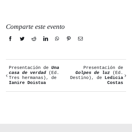
Comparte este evento
Facebook
Twitter
Reddit
LinkedIn
WhatsApp
Pinterest
Correo
electrónico
Presentación de
Una
Presentación de
Navegación
casa de verdad
(Ed.
Golpes de luz
(Ed.
Tres hermanas), de
Destino), de
Ledicia
del
Ianire Doistua
Costas
Evento