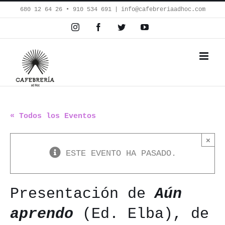
Saltar
680 12 64 26‬ • 910 534 691
|
info@cafebreriaadhoc.com
al
Instagram
Facebook
Twitter
YouTube
contenido
« Todos los Eventos
×
ESTE EVENTO HA PASADO.
Presentación de
Aún
aprendo
(Ed. Elba), de