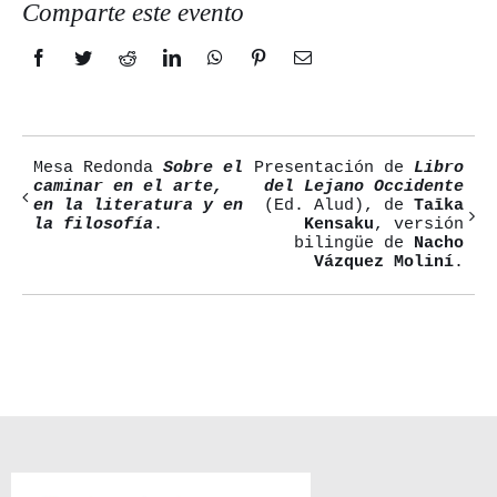
Comparte este evento
Facebook
Twitter
Reddit
LinkedIn
WhatsApp
Pinterest
Correo
electrónico
Mesa Redonda
Sobre el
Presentación de
Libro
Navegación
caminar en el arte,
del Lejano Occidente
en la literatura y en
(Ed. Alud), de
Taīka
del
la filosofía
.
Kensaku
, versión
bilingüe de
Nacho
Evento
Vázquez Moliní
.