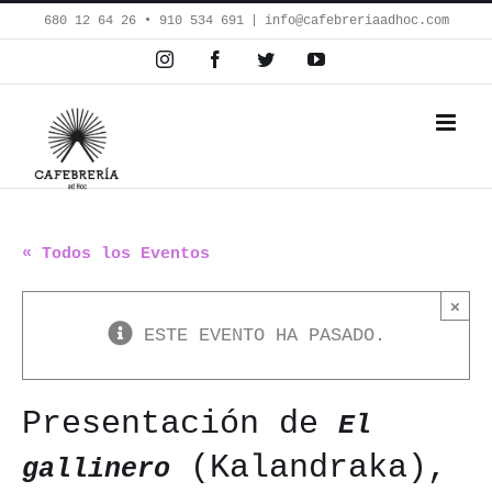
Saltar
680 12 64 26‬ • 910 534 691
|
info@cafebreriaadhoc.com
al
Instagram
Facebook
Twitter
YouTube
contenido
« Todos los Eventos
×
ESTE EVENTO HA PASADO.
Presentación de
El
(Kalandraka),
gallinero