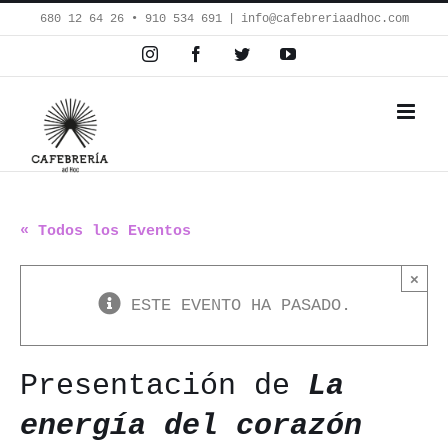
Saltar
680 12 64 26‬ • 910 534 691
|
info@cafebreriaadhoc.com
al
Instagram
Facebook
Twitter
YouTube
contenido
« Todos los Eventos
×
ESTE EVENTO HA PASADO.
Presentación de
La
energía del corazón