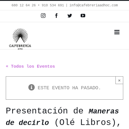
Saltar
680 12 64 26‬ • 910 534 691
|
info@cafebreriaadhoc.com
al
Instagram
Facebook
Twitter
YouTube
contenido
« Todos los Eventos
×
ESTE EVENTO HA PASADO.
Presentación de
Maneras
(Olé Libros),
de decirlo