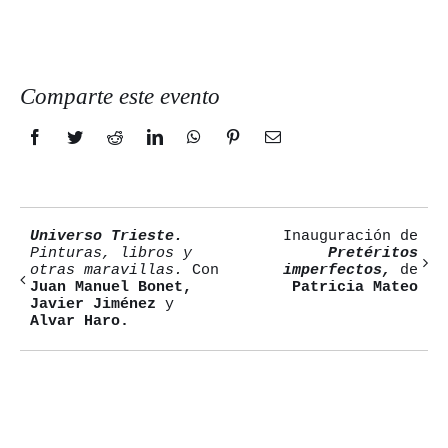
Comparte este evento
Facebook
Twitter
Reddit
LinkedIn
WhatsApp
Pinterest
Correo
electrónico
Universo Trieste.
Inauguración de
Navegación
Pinturas, libros y
Pretéritos
otras maravillas.
Con
imperfectos,
de
del
Juan Manuel Bonet,
Patricia Mateo
Javier Jiménez
y
Evento
Alvar Haro.