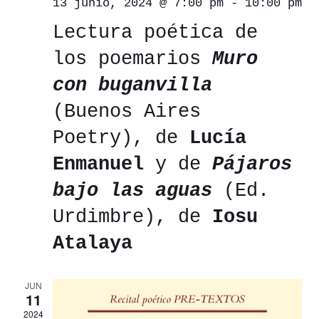
13 junio, 2024 @ 7:00 pm
-
10:00 pm
Lectura poética de
los poemarios
Muro
con buganvilla
(Buenos Aires
Poetry), de
Lucía
Enmanuel
y de
Pájaros
bajo las aguas
(Ed.
Urdimbre), de
Iosu
Atalaya
JUN
11
2024