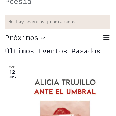
Poesía
No hay eventos programados.
Próximos
Nav
Lista
Nav
de
Selecciona
de
Últimos Eventos Pasados
vis
vis
la
de
MAR
12
fecha.
Eve
2025