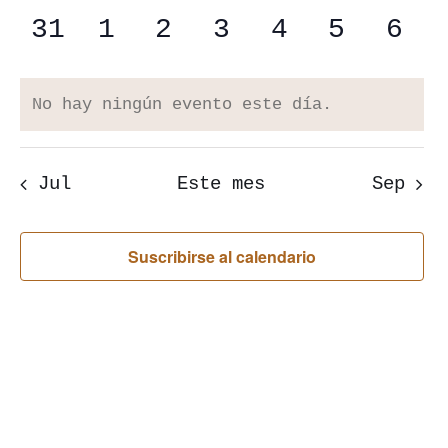
eventos
eventos
eventos
eventos
eventos
eventos
even
0
0
0
0
0
0
0
31
1
2
3
4
5
6
eventos
eventos
eventos
eventos
eventos
eventos
eve
No hay ningún evento este día.
Aviso
Jul
Este mes
Sep
Suscribirse al calendario