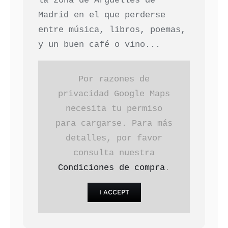
la zona de Argüelles de
Madrid en el que perderse
entre música, libros, poemas,
y un buen café o vino...
Por razones de
privacidad Google Maps
necesita tu permiso
para cargarse. Para más
detalles, por favor
consulta nuestra
Condiciones de compra
.
I ACCEPT