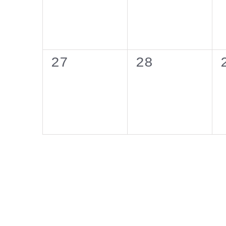
0
0
27
28
eventos,
eventos,