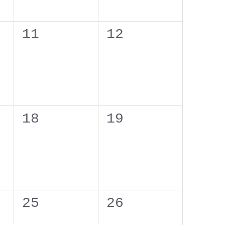
0
0
11
12
,
eventos,
eventos,
0
0
18
19
,
eventos,
eventos,
0
0
25
26
,
eventos,
eventos,