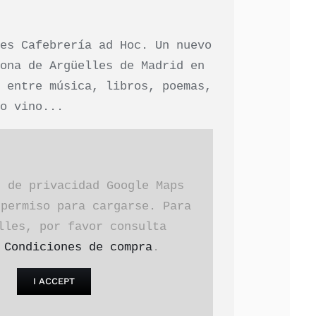
 es Cafebrería ad Hoc. Un nuevo
zona de Argüelles de Madrid en
e entre música, libros, poemas,
 o vino...
s de privacidad Google Maps
 permiso para cargarse. Para
lles, por favor consulta
a
Condiciones de compra
.
I ACCEPT