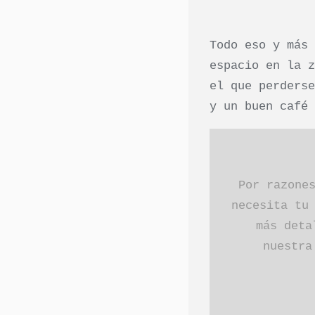
Todo eso y más
espacio en la 
el que perders
y un buen café
Por razone
necesita tu
más deta
nuestr