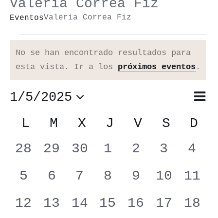
Valeria Correa Fiz
Valeria Correa Fiz
Eventos
Eventos
No se han encontrado resultados para
Aviso
esta vista. Ir a los
próximos eventos
.
1/5/2025
Nav
Mes
Nav
de
Selecciona
de
Calendario
L
LUNES
M
MARTES
X
MIÉRCOLES
J
JUEVES
V
VIERNES
S
SÁBAD
D
DO
vis
vis
de
la
0
0
0
0
0
0
0
28
29
30
1
2
3
4
de
Eventos
fecha.
eventos
eventos
eventos
eventos
eventos
eventos
eve
Eve
0
0
0
0
0
0
0
5
6
7
8
9
10
11
eventos
eventos
eventos
eventos
eventos
eventos
even
0
0
0
0
0
0
0
12
13
14
15
16
17
18