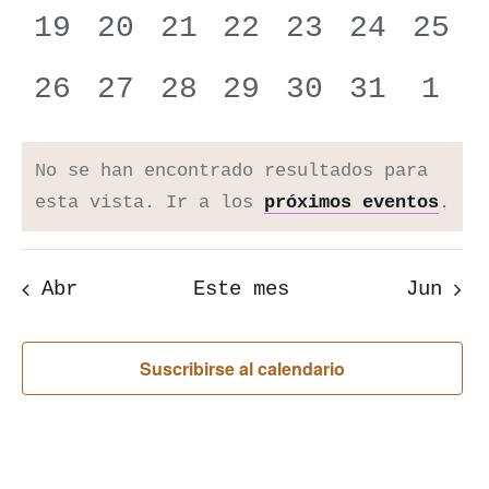
eventos
eventos
eventos
eventos
eventos
eventos
even
0
0
0
0
0
0
0
19
20
21
22
23
24
25
eventos
eventos
eventos
eventos
eventos
eventos
even
0
0
0
0
0
0
0
26
27
28
29
30
31
1
eventos
eventos
eventos
eventos
eventos
eventos
eve
No se han encontrado resultados para
Aviso
esta vista. Ir a los
próximos eventos
.
Abr
Este mes
Jun
Suscribirse al calendario