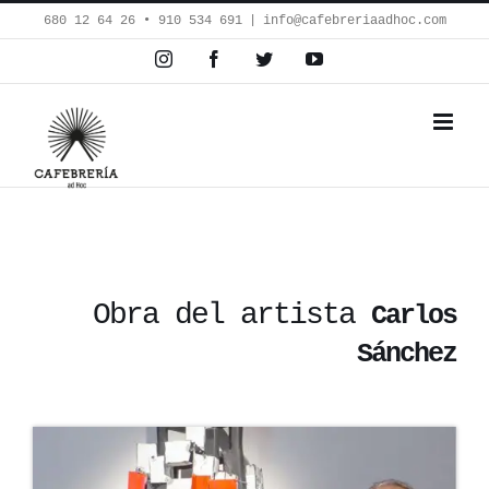
Saltar
680 12 64 26‬ • 910 534 691
|
info@cafebreriaadhoc.com
al
Instagram
Facebook
Twitter
YouTube
contenido
Obra del artista
Carlos
Sánchez