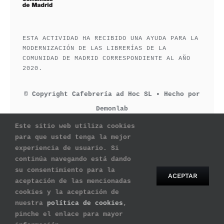
ESTA ACTIVIDAD HA RECIBIDO UNA AYUDA PARA LA
MODERNIZACIÓN DE LAS LIBRERÍAS DE LA
COMUNIDAD DE MADRID CORRESPONDIENTE AL AÑO
2020.
© Copyright Cafebrería ad Hoc SL • Hecho por
Demonlab
Este sitio web utiliza cookies
para que usted tenga la mejor
experiencia de usuario. Si
continúa navegando está dando
su consentimiento para la
ACEPTAR
aceptación de las mencionadas
Comparte este evento
cookies y la aceptación de
nuestra
política de cookies
,
pinche el enlace para mayor