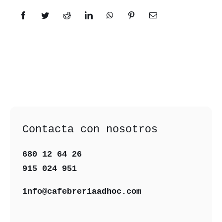
Facebook
Twitter
Reddit
LinkedIn
WhatsApp
Pinterest
Correo
electrónico
Contacta con nosotros
680 12 64 26‬
915 024 951‬
info@cafebreriaadhoc.com