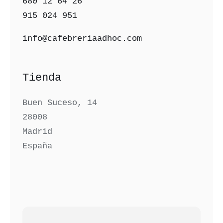
680 12 64 26‬
915 024 951‬
info@cafebreriaadhoc.com
Tienda
Buen Suceso, 14
28008
Madrid
España