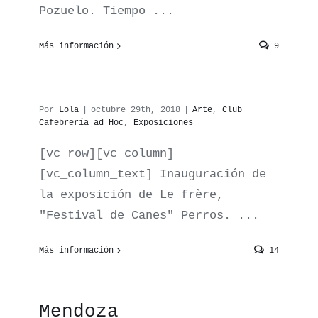
Pozuelo. Tiempo ...
Más información
9
Todo el mundo sabe
pronunciar «le Frère»
Por
Lola
|
octubre 29th, 2018
|
Arte
,
Club
Cafebrería ad Hoc
,
Exposiciones
[vc_row][vc_column]
[vc_column_text] Inauguración de
la exposición de Le frère,
"Festival de Canes" Perros. ...
Más información
14
Charla con la
escritora Inés
Mendoza