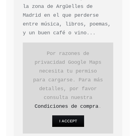
la zona de Argüelles de
Madrid en el que perderse
entre música, libros, poemas,
y un buen café o vino...
Por razones de
privacidad Google Maps
necesita tu permiso
para cargarse. Para más
detalles, por favor
consulta nuestra
Condiciones de compra
.
I ACCEPT