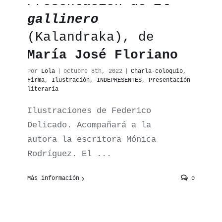
Presentación de
El
gallinero
(Kalandraka), de
María José Floriano
Por
Lola
|
octubre 8th, 2022
|
Charla-coloquio
,
Firma
,
Ilustración
,
INDEPRESENTES
,
Presentación
literaria
Ilustraciones de Federico
Delicado. Acompañará a la
autora la escritora Mónica
Rodríguez. El ...
Más información
0