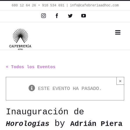
Saltar
680 12 64 26‬ • 910 534 691
|
info@cafebreriaadhoc.com
al
Instagram
Facebook
Twitter
YouTube
contenido
« Todos los Eventos
×
ESTE EVENTO HA PASADO.
Inauguración de
by
Horologías
Adrián Piera