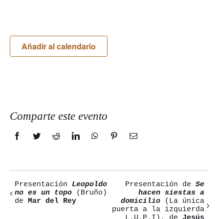
Añadir al calendario
Comparte este evento
Facebook
Twitter
Reddit
LinkedIn
WhatsApp
Pinterest
Correo
electrónico
Presentación
Leopoldo
Presentación de
Se
Navegación
no es un topo
(Bruño)
hacen siestas a
de
Mar del Rey
domicilio
(La única
del
puerta a la izquierda
L.U.P.I), de
Jesús