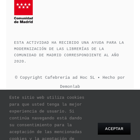
ESTA ACTIVIDAD HA RECIBIDO UNA AYUDA PARA LA
MODERNIZACIÓN DE LAS LIBRERÍAS DE LA
COMUNIDAD DE MADRID CORRESPONDIENTE AL AÑO
2020.
© Copyright Cafebrería ad Hoc SL • Hecho por
Demonlab
Este sitio web utiliza cookies
para que usted tenga la mejor
experiencia de usuario. Si
continúa navegando está dando
su consentimiento para la
ACEPTAR
aceptación de las mencionadas
Comparte este evento
cookies y la aceptación de