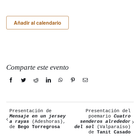
Añadir al calendario
Comparte este evento
Facebook
Twitter
Reddit
LinkedIn
WhatsApp
Pinterest
Correo
electrónico
Presentación de
Presentación del
Navegación
Mensaje en un jersey
poemario
Cuatro
a rayas
(Adeshoras),
senderos alrededor
del
de
Bego Torregrosa
del sol
(Valparaíso)
de
Tanit Casado
Evento