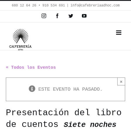
Saltar
680 12 64 26‬ • 910 534 691
|
info@cafebreriaadhoc.com
al
Instagram
Facebook
Twitter
YouTube
contenido
« Todos los Eventos
×
ESTE EVENTO HA PASADO.
Presentación del libro
de cuentos
Siete noches