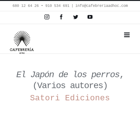
Saltar
680 12 64 26‬ • 910 534 691
|
info@cafebreriaadhoc.com
al
Instagram
Facebook
Twitter
YouTube
contenido
El Japón de los perros
,
(Varios autores)
Satori Ediciones