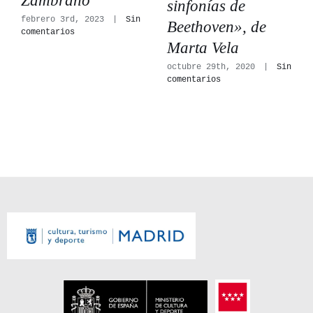
Zambrano
sinfonías de
febrero 3rd, 2023
|
Sin
Beethoven», de
comentarios
Marta Vela
octubre 29th, 2020
|
Sin
comentarios