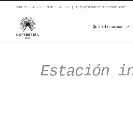
Saltar
680 12 64 26‬ • 910 534 691
|
info@cafebreriaadhoc.com
al
contenido
Qué ofrecemos
Estación i