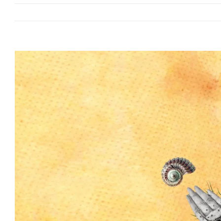
View
Larger
Image