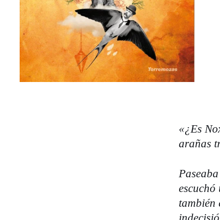
«¿Es Nox
arañas t
Paseaba 
escuchó 
también 
indecisi