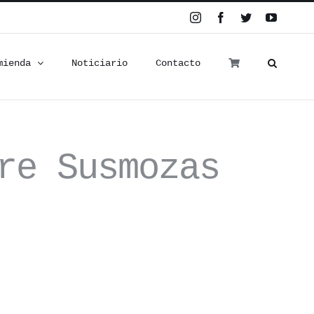
Instagram
Facebook
Twitter
YouTub
mienda
Noticiario
Contacto
re Susmozas