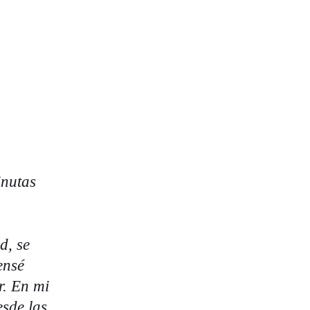
inutas
d, se
ensé
r. En mi
esde las