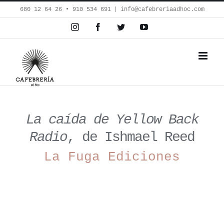
Saltar
680 12 64 26‬ • 910 534 691
|
info@cafebreriaadhoc.com
al
Instagram
Facebook
Twitter
YouTube
contenido
La caída de Yellow Back
Radio
, de Ishmael Reed
La Fuga Ediciones